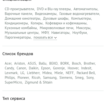
CD-проигрыватели
DVD и Blu-ray плееры
Автомагнитолы
Варочные панели
Видеокамеры
Газовые водонагреватели
Домашние кинотеатры
Духовые шкафы
Компьютеры
Кондиционеры
Копиры
Кофеварки и кофемашины
Кухонные комбайны
Микроволновые печи
Миксеры
Музыкальные центры
МФУ
Навигаторы
Ноутбуки
Парогенераторы
Список брендов
Acer
Ariston
ASUS
Ballu
BEKO
BORK
Bosch
Brother
Candy
Canon
Daikin
Epson
Gorenje
Hoover
Indesit
Lexmark
LG
Liebherr
Midea
Miele
NEFF
Packard Bell
Philips
Pioneer
Ricoh
Samsung
Siemens
Smeg
Sony
SuperMicro
Zigmund & Shtain
Тип сервиса