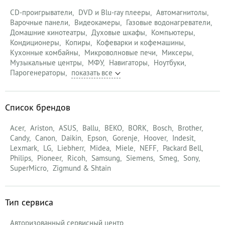
CD-проигрыватели
DVD и Blu-ray плееры
Автомагнитолы
Варочные панели
Видеокамеры
Газовые водонагреватели
Домашние кинотеатры
Духовые шкафы
Компьютеры
Кондиционеры
Копиры
Кофеварки и кофемашины
Кухонные комбайны
Микроволновые печи
Миксеры
Музыкальные центры
МФУ
Навигаторы
Ноутбуки
Парогенераторы
Список брендов
Acer
Ariston
ASUS
Ballu
BEKO
BORK
Bosch
Brother
Candy
Canon
Daikin
Epson
Gorenje
Hoover
Indesit
Lexmark
LG
Liebherr
Midea
Miele
NEFF
Packard Bell
Philips
Pioneer
Ricoh
Samsung
Siemens
Smeg
Sony
SuperMicro
Zigmund & Shtain
Тип сервиса
Авторизованный сервисный центр