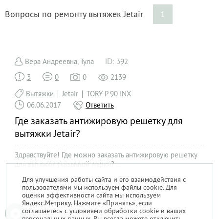
Вопросы по ремонту вытяжек Jetair
1
Вера Андреевна, Тула
392
3
0
0
2139
Вытяжки
Jetair
TORY P 90 INX
06.06.2017
Ответить
Где заказать антижировую решетку для
вытяжки Jetair?
Здравствуйте! Где можно заказать антижировую решетку
для вытяжки указанной марки? ...
Для улучшения работы сайта и его взаимодействия с
пользователями мы используем файлы cookie. Для
1
оценки эффективности сайта мы используем
Яндекс.Метрику. Нажмите «Принять», если
соглашаетесь с условиями обработки cookie и ваших
персональных данных. Вы всегда можете отключить