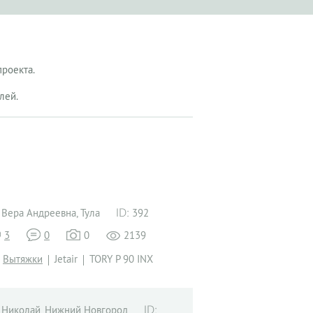
проекта.
лей.
Вера Андреевна, Тула
392
3
0
0
2139
Вытяжки
Jetair
TORY P 90 INX
Николай, Нижний Новгород