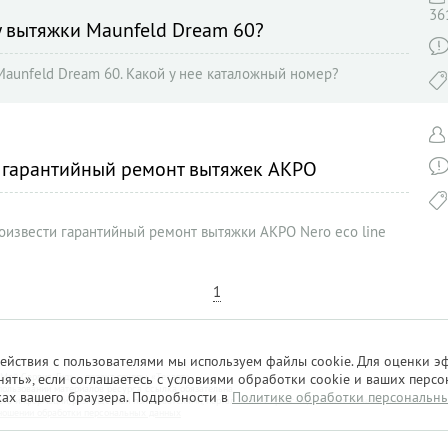
36
у вытяжки Maunfeld Dream 60?
Maunfeld Dream 60. Какой у нее каталожный номер?
 гарантийный ремонт вытяжек AKPO
роизвести гарантийный ремонт вытяжки AKPO Nero eco line
1
ействия с пользователями мы используем файлы cookie. Для оценки э
ять», если соглашаетесь с условиями обработки cookie и ваших персо
«Мой Сервис-Гид» – проект группы «Текарт».
ользовании материалов ресурса ссылка обязательна.
ках вашего браузера. Подробности в
Политике обработки персональн
сть информации, размещенной пользователями, портал «Мой Сервис-Гид» ответственности не несет.
ношении обработки персональных данных