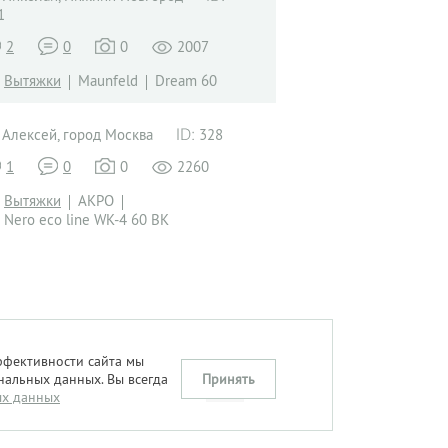
1
2
0
0
2007
Вытяжки
Maunfeld
Dream 60
Алексей, город Москва
328
1
0
0
2260
Вытяжки
AKPO
Nero eco line WK-4 60 BK
ффективности сайта мы
нальных данных. Вы всегда
Принять
ых данных