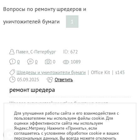
Вопросы по ремонту шредеров и
уничтожителей бумаги
1
Павел, С-Петербург
672
0
0
0
1089
Шредеры и уничтожители бумаги
Office Kit
s145
05.09.2025
Ответить
ремонт шредера
Шредер включается,"шумит",но бумагу не режет.
Для улучшения работы сайта и его взаимодействия с
пользователями мы используем файлы cookie. Для
1
оценки эффективности сайта мы используем
Яндекс.Метрику. Нажмите «Принять», если
соглашаетесь с условиями обработки cookie и ваших
персональных данных. Вы всегда можете отключить