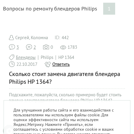
Вопросы по ремонту блендеров Philips
1
Сергей, Коломна
442
3
2
0
1783
Блендеры
Philips
HP 1364
22.10.2017
Ответить
Сколько стоит замена двигателя блендера
Philips HP 1364?
Подскажите, пожалуйста, сколько примерно будет стоить
замена электродвигателя блендера Philips HP 1364?
Заранее спасибо!
Для улучшения работы сайта и его взаимодействия с
пользователями мы используем файлы cookie. Для
1
оценки эффективности сайта мы используем
Яндекс.Метрику. Нажмите «Принять», если
соглашаетесь с условиями обработки cookie и ваших