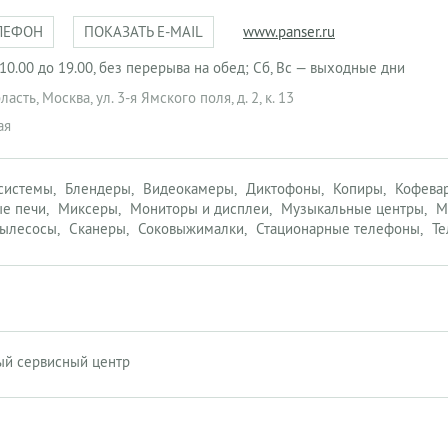
ЛЕФОН
ПОКАЗАТЬ E-MAIL
www.panser.ru
 10.00 до 19.00, без перерыва на обед; Сб, Вс — выходные дни
ласть
,
Москва
,
ул. 3-я Ямского поля, д. 2, к. 13
ая
 системы
Блендеры
Видеокамеры
Диктофоны
Копиры
Кофева
е печи
Миксеры
Мониторы и дисплеи
Музыкальные центры
М
ылесосы
Сканеры
Соковыжималки
Стационарные телефоны
Те
ый сервисный центр