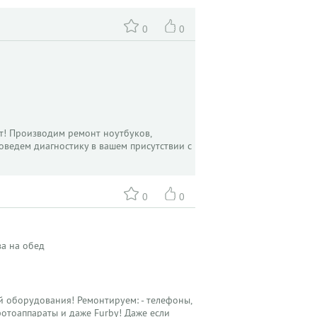
0
0
т! Производим ремонт ноутбуков,
роведем диагностику в вашем присутствии с
0
0
ва на обед
й оборудования! Ремонтируем: - телефоны,
фотоаппараты и даже Furby! Даже если