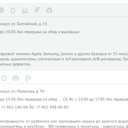
наул, ул. Балтийская, д. 55
0 до 20.00, без перерыва на обед и выходных
фровой техники Apple, Samsung, Lenovo и других брендов от 15 мину
оров, аудиосистемы, спутниковых и A/V-ресиверов (А/В-ресиверов). П
етных дефектов...
наул, ул. Малахова, д. 99
0 до 19.00, без перерыва на обед
Сб, Вс: с 10.00 до 17.00, без переры
; +7-902-140-08-90; +7-902-998-90-89
исправности: от разбитого или треснувшего экрана до залитого водо
- компьютеры и ноутбуки; - ЖК-телевизоры и мониторы; - навигаторы, 