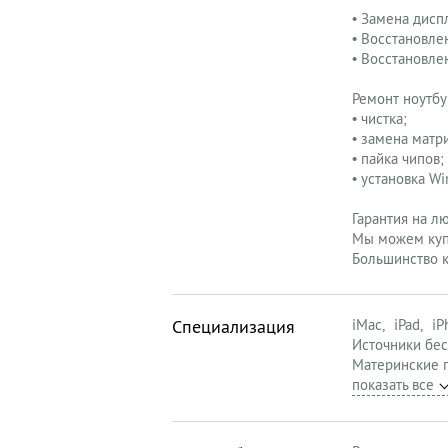
• Замена дисп
• Восстановле
• Восстановле
Ремонт ноутбу
• чистка;
• замена матр
• пайка чипов;
• установка W
Гарантия на л
Мы можем купи
Большинство к
Специализация
iMac
iPad
iP
Источники бес
Материнские 