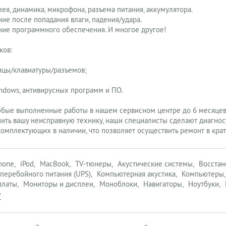
лея, динамика, микрофона, разъема питания, аккумулятора.
ние после попадания влаги, падения/удара.
ние программного обеспечения. И многое другое!
ков:
ицы/клавиатуры/разъемов;
indows, антивирусных программ и ПО.
юбые выполненные работы в нашем сервисном центре до 6 месяцев
ть вашу неисправную технику, наши специалисты сделают диагност
омплектующих в наличии, что позволяет осуществить ремонт в крат
hone
iPod
MacBook
TV-тюнеры
Акустические системы
Восстан
перебойного питания (UPS)
Компьютерная акустика
Компьютеры
платы
Мониторы и дисплеи
Моноблоки
Навигаторы
Ноутбуки