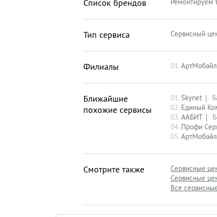
Список брендов
Ремонтируем т
Тип сервиса
Сервисный це
Филиалы
01.
АртМобайл
Ближайшие
01.
Skynet
Б
02.
Единый Ко
похожие сервисы
03.
ААБИТ
Б
04.
Профи Сер
05.
АртМобайл
Смотрите также
Сервисные це
Сервисные цен
Все сервисные