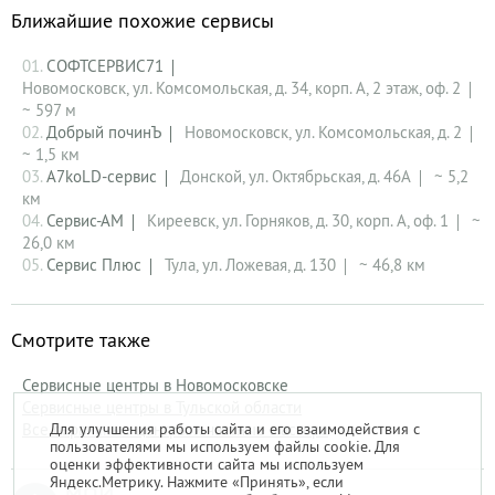
Ближайшие похожие сервисы
01.
СОФТСЕРВИС71
Новомосковск, ул. Комсомольская, д. 34, корп. А, 2 этаж, оф. 2
~ 597 м
02.
Добрый починЪ
Новомосковск, ул. Комсомольская, д. 2
~ 1,5 км
03.
A7koLD-сервис
Донской, ул. Октябрьская, д. 46А
~ 5,2
км
04.
Сервис-АМ
Киреевск, ул. Горняков, д. 30, корп. А, оф. 1
~
26,0 км
05.
Сервис Плюс
Тула, ул. Ложевая, д. 130
~ 46,8 км
Смотрите также
Сервисные центры в Новомосковске
Сервисные центры в Тульской области
Для улучшения работы сайта и его взаимодействия с
Все сервисные центры и частные мастера
пользователями мы используем файлы cookie. Для
оценки эффективности сайта мы используем
Яндекс.Метрику. Нажмите «Принять», если