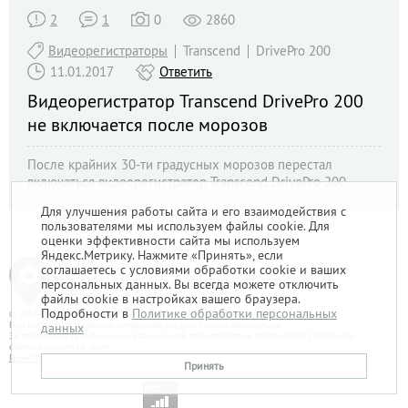
2
1
0
2860
Видеорегистраторы
Transcend
DrivePro 200
11.01.2017
Ответить
Видеорегистратор Transcend DrivePro 200
не включается после морозов
После крайних 30-ти градусных морозов перестал
включаться видеорегистратор Transcend DrivePro 200.
Какова может быть причина, ориентировочные время и
Для улучшения работы сайта и его взаимодействия с
стоимость ремонта?
пользователями мы используем файлы cookie. Для
1
оценки эффективности сайта мы используем
Яндекс.Метрику. Нажмите «Принять», если
соглашаетесь с условиями обработки cookie и ваших
персональных данных. Вы всегда можете отключить
файлы cookie в настройках вашего браузера.
Подробности в
Политике обработки персональных
© 2014-2026. «Мой Сервис-Гид» – проект группы «Текарт».
При любом использовании материалов ресурса ссылка обязательна.
данных
За достоверность информации, размещенной пользователями, портал «Мой Сервис-Гид»
ответственности не несет.
Политика в отношении обработки персональных данных
Принять