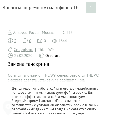
Вопросы по ремонту смартфонов ThL
1
Андреас, Россия, Москва
632
2
0
0
1644
Смартфоны
ThL
W9
25.02.2020
Ответить
Замена тачскрина
Остался тачскрин от THL W9, сейчас разбился THL W7,
сможете сделать установку? Подойдет ли он?
Для улучшения работы сайта и его взаимодействия с
пользователями мы используем файлы cookie. Для
1
оценки эффективности сайта мы используем
Яндекс.Метрику. Нажмите «Принять», если
соглашаетесь с условиями обработки cookie и ваших
персональных данных. Вы всегда можете отключить
файлы cookie в настройках вашего браузера.