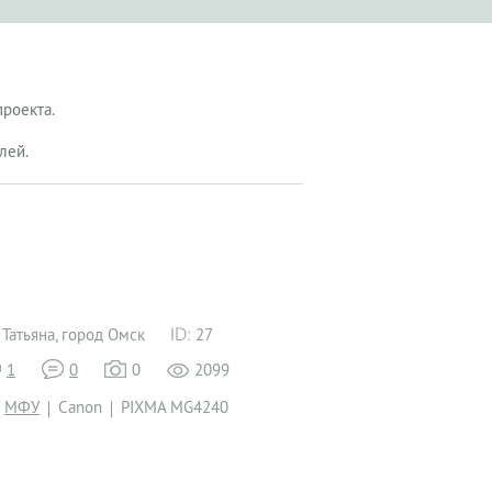
проекта.
лей.
Татьяна, город Омск
27
1
0
0
2099
МФУ
Canon
PIXMA MG4240