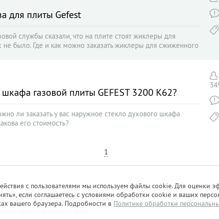
а для плиты Gefest
овой службы сказали, что на плите стоят жиклеры для
х не было. Где и как можно заказать жиклеры для сжиженного
34
го шкафа газовой плиты GEFEST 3200 К62?
можно ли заказать у вас наружное стекло духового шкафа
какова его стоимость?
1
ействия с пользователями мы используем файлы cookie. Для оценки э
ять», если соглашаетесь с условиями обработки cookie и ваших персо
«Мой Сервис-Гид» – проект группы «Текарт».
ользовании материалов ресурса ссылка обязательна.
ках вашего браузера. Подробности в
Политике обработки персональн
сть информации, размещенной пользователями, портал «Мой Сервис-Гид» ответственности не несет.
ношении обработки персональных данных