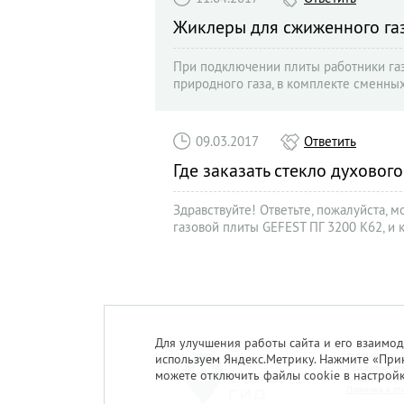
Жиклеры для сжиженного газ
При подключении плиты работники газ
природного газа, в комплекте сменны
газа?
09.03.2017
Ответить
Где заказать стекло духово
Здравствуйте! Ответьте, пожалуйста, 
газовой плиты GEFEST ПГ 3200 К62, и 
Для улучшения работы сайта и его взаимод
используем Яндекс.Метрику. Нажмите «Прин
© 2014-2026. 
При любом исп
можете отключить файлы cookie в настрой
За достоверно
Политика в от