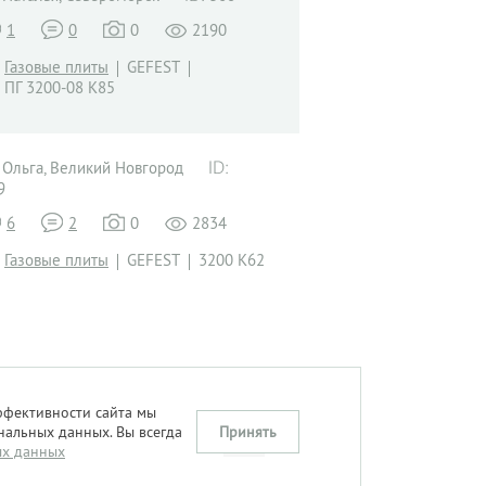
1
0
0
2190
Газовые плиты
GEFEST
ПГ 3200-08 К85
Ольга, Великий Новгород
9
6
2
0
2834
Газовые плиты
GEFEST
3200 К62
ффективности сайта мы
нальных данных. Вы всегда
Принять
ых данных