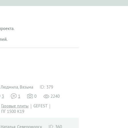
проекта.
лей.
Людмила, Вязьма
379
3
1
0
2240
Газовые плиты
GEFEST
ПГ 1500 К19
Наталья, Североморск
360