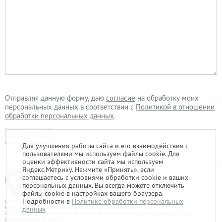
Отправляя данную форму, даю
согласие
на обработку моих
персональных данных в соответствии с
Политикой в отношении
обработки персональных данных
.
ОТПРАВИТЬ
Для улучшения работы сайта и его взаимодействия с
пользователями мы используем файлы cookie. Для
оценки эффективности сайта мы используем
Яндекс.Метрику. Нажмите «Принять», если
соглашаетесь с условиями обработки cookie и ваших
персональных данных. Вы всегда можете отключить
файлы cookie в настройках вашего браузера.
Подробности в
Политике обработки персональных
© 2014-2026. «Мой Сервис-Гид» – проект группы «Текарт».
При любом использовании материалов ресурса ссылка обязательна.
данных
За достоверность информации, размещенной пользователями, портал «Мой Сервис-Гид»
ответственности не несет.