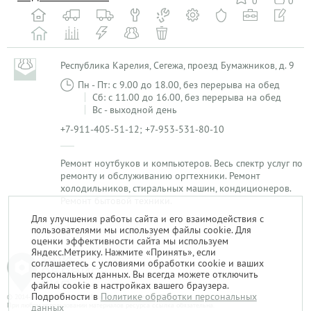
0
0
Республика Карелия, Сегежа, проезд Бумажников, д. 9
Пн - Пт: с 9.00 до 18.00, без перерыва на обед
Сб: с 11.00 до 16.00, без перерыва на обед
Вс - выходной день
+7-911-405-51-12; +7-953-531-80-10
Ремонт ноутбуков и компьютеров. Весь спектр услуг по
ремонту и обслуживанию оргтехники. Ремонт
холодильников, стиральных машин, кондиционеров.
Ремонт бытовой техники.
Для улучшения работы сайта и его взаимодействия с
пользователями мы используем файлы cookie. Для
1
оценки эффективности сайта мы используем
Яндекс.Метрику. Нажмите «Принять», если
соглашаетесь с условиями обработки cookie и ваших
персональных данных. Вы всегда можете отключить
файлы cookie в настройках вашего браузера.
Подробности в
Политике обработки персональных
© 2014-2026. «Мой Сервис-Гид» – проект группы «Текарт».
При любом использовании материалов ресурса ссылка обязательна.
данных