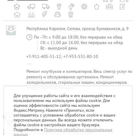
0
0
Республика Карелия, Сегежа, проезд Бумажников, д. 9
Пн - Пт: с 9.00 до 18.00, без перерыва на обед
Сб: с 11.00 до 16.00, без перерыва на обед
Вс - выходной день
+7-911-405-51-12; +7-953-531-80-10
Ремонт ноутбуков и компьютеров. Весь спектр услуг по
ремонту и обслуживанию оргтехники. Ремонт
холодильников, стиральных машин, кондиционеров.
Ремонт бытовой техники.
Для улучшения работы сайта и его взаимодействия с
пользователями мы используем файлы cookie. Для
1
оценки эффективности сайта мы используем
Яндекс.Метрику. Нажмите «Принять», если
соглашаетесь с условиями обработки cookie и ваших
персональных данных. Вы всегда можете отключить
файлы cookie в настройках вашего браузера.
Подробности в
Политике обработки персональных
© 2014-2026. «Мой Сервис-Гид» – проект группы «Текарт».
При любом использовании материалов ресурса ссылка обязательна.
данных