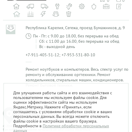
0
0
Республика Карелия, Сегежа, проезд Бумажников, д. 9
Пн - Пт: с 9.00 до 18.00, без перерыва на обед
Сб: с 11.00 до 16.00, без перерыва на обед
Вс - выходной день
+7-911-405-51-12; +7-953-531-80-10
Ремонт ноутбуков и компьютеров. Весь спектр услуг по
ремонту и обслуживанию оргтехники. Ремонт
холодильников, стиральных машин, кондиционеров.
Ремонт бытовой техники.
Для улучшения работы сайта и его взаимодействия с
пользователями мы используем файлы cookie. Для
1
оценки эффективности сайта мы используем
Яндекс.Метрику. Нажмите «Принять», если
соглашаетесь с условиями обработки cookie и ваших
персональных данных. Вы всегда можете отключить
файлы cookie в настройках вашего браузера.
Подробности в
Политике обработки персональных
© 2014-2026. «Мой Сервис-Гид» – проект группы «Текарт».
При любом использовании материалов ресурса ссылка обязательна.
данных