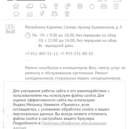
0
0
Республика Карелия, Сегежа, проезд Бумажников, д. 9
Пн - Пт: с 9.00 до 18.00, без перерыва на обед
Сб: с 11.00 до 16.00, без перерыва на обед
Вс - выходной день
+7-911-405-51-12; +7-953-531-80-10
Ремонт ноутбуков и компьютеров. Весь спектр услуг по
ремонту и обслуживанию оргтехники. Ремонт
холодильников, стиральных машин, кондиционеров.
Ремонт бытовой техники.
Для улучшения работы сайта и его взаимодействия с
пользователями мы используем файлы cookie. Для
1
оценки эффективности сайта мы используем
Яндекс.Метрику. Нажмите «Принять», если
соглашаетесь с условиями обработки cookie и ваших
персональных данных. Вы всегда можете отключить
файлы cookie в настройках вашего браузера.
Подробности в
Политике обработки персональных
© 2014-2026. «Мой Сервис-Гид» – проект группы «Текарт».
При любом использовании материалов ресурса ссылка обязательна.
данных