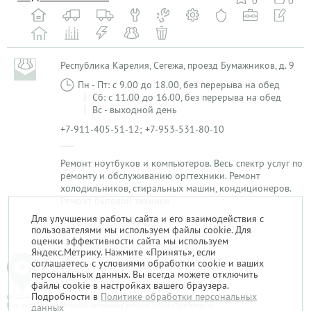
0
0
Республика Карелия, Сегежа, проезд Бумажников, д. 9
Пн - Пт: с 9.00 до 18.00, без перерыва на обед
Сб: с 11.00 до 16.00, без перерыва на обед
Вс - выходной день
+7-911-405-51-12; +7-953-531-80-10
Ремонт ноутбуков и компьютеров. Весь спектр услуг по
ремонту и обслуживанию оргтехники. Ремонт
холодильников, стиральных машин, кондиционеров.
Ремонт бытовой техники.
Для улучшения работы сайта и его взаимодействия с
пользователями мы используем файлы cookie. Для
1
оценки эффективности сайта мы используем
Яндекс.Метрику. Нажмите «Принять», если
соглашаетесь с условиями обработки cookie и ваших
персональных данных. Вы всегда можете отключить
файлы cookie в настройках вашего браузера.
Подробности в
Политике обработки персональных
© 2014-2026. «Мой Сервис-Гид» – проект группы «Текарт».
При любом использовании материалов ресурса ссылка обязательна.
данных