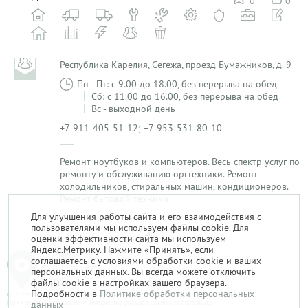
0
0
Республика Карелия, Сегежа, проезд Бумажников, д. 9
Пн - Пт: с 9.00 до 18.00, без перерыва на обед
Сб: с 11.00 до 16.00, без перерыва на обед
Вс - выходной день
+7-911-405-51-12; +7-953-531-80-10
Ремонт ноутбуков и компьютеров. Весь спектр услуг по
ремонту и обслуживанию оргтехники. Ремонт
холодильников, стиральных машин, кондиционеров.
Ремонт бытовой техники.
Для улучшения работы сайта и его взаимодействия с
пользователями мы используем файлы cookie. Для
1
оценки эффективности сайта мы используем
Яндекс.Метрику. Нажмите «Принять», если
соглашаетесь с условиями обработки cookie и ваших
персональных данных. Вы всегда можете отключить
файлы cookie в настройках вашего браузера.
Подробности в
Политике обработки персональных
© 2014-2026. «Мой Сервис-Гид» – проект группы «Текарт».
При любом использовании материалов ресурса ссылка обязательна.
данных