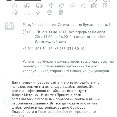
0
0
Республика Карелия, Сегежа, проезд Бумажников, д. 9
Пн - Пт: с 9.00 до 18.00, без перерыва на обед
Сб: с 11.00 до 16.00, без перерыва на обед
Вс - выходной день
+7-911-405-51-12; +7-953-531-80-10
Ремонт ноутбуков и компьютеров. Весь спектр услуг по
ремонту и обслуживанию оргтехники. Ремонт
холодильников, стиральных машин, кондиционеров.
Ремонт бытовой техники.
Для улучшения работы сайта и его взаимодействия с
пользователями мы используем файлы cookie. Для
1
оценки эффективности сайта мы используем
Яндекс.Метрику. Нажмите «Принять», если
соглашаетесь с условиями обработки cookie и ваших
персональных данных. Вы всегда можете отключить
файлы cookie в настройках вашего браузера.
Подробности в
Политике обработки персональных
© 2014-2026. «Мой Сервис-Гид» – проект группы «Текарт».
При любом использовании материалов ресурса ссылка обязательна.
данных