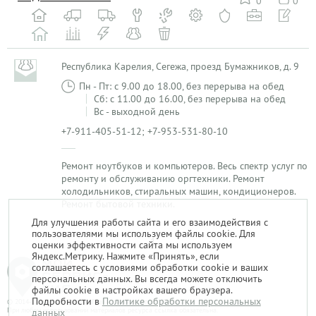
0
0
Республика Карелия, Сегежа, проезд Бумажников, д. 9
Пн - Пт: с 9.00 до 18.00, без перерыва на обед
Сб: с 11.00 до 16.00, без перерыва на обед
Вс - выходной день
+7-911-405-51-12; +7-953-531-80-10
Ремонт ноутбуков и компьютеров. Весь спектр услуг по
ремонту и обслуживанию оргтехники. Ремонт
холодильников, стиральных машин, кондиционеров.
Ремонт бытовой техники.
Для улучшения работы сайта и его взаимодействия с
пользователями мы используем файлы cookie. Для
1
оценки эффективности сайта мы используем
Яндекс.Метрику. Нажмите «Принять», если
соглашаетесь с условиями обработки cookie и ваших
персональных данных. Вы всегда можете отключить
файлы cookie в настройках вашего браузера.
Подробности в
Политике обработки персональных
© 2014-2026. «Мой Сервис-Гид» – проект группы «Текарт».
При любом использовании материалов ресурса ссылка обязательна.
данных