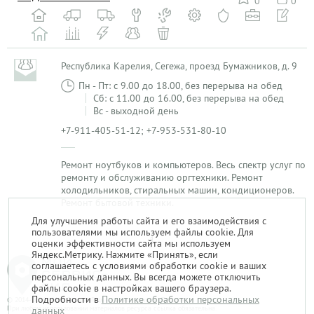
0
0
Республика Карелия, Сегежа, проезд Бумажников, д. 9
Пн - Пт: с 9.00 до 18.00, без перерыва на обед
Сб: с 11.00 до 16.00, без перерыва на обед
Вс - выходной день
+7-911-405-51-12; +7-953-531-80-10
Ремонт ноутбуков и компьютеров. Весь спектр услуг по
ремонту и обслуживанию оргтехники. Ремонт
холодильников, стиральных машин, кондиционеров.
Ремонт бытовой техники.
Для улучшения работы сайта и его взаимодействия с
пользователями мы используем файлы cookie. Для
1
оценки эффективности сайта мы используем
Яндекс.Метрику. Нажмите «Принять», если
соглашаетесь с условиями обработки cookie и ваших
персональных данных. Вы всегда можете отключить
файлы cookie в настройках вашего браузера.
Подробности в
Политике обработки персональных
© 2014-2026. «Мой Сервис-Гид» – проект группы «Текарт».
При любом использовании материалов ресурса ссылка обязательна.
данных