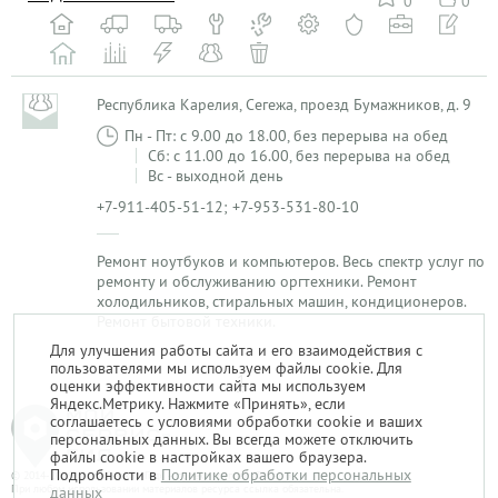
0
0
Республика Карелия, Сегежа, проезд Бумажников, д. 9
Пн - Пт: с 9.00 до 18.00, без перерыва на обед
Сб: с 11.00 до 16.00, без перерыва на обед
Вс - выходной день
+7-911-405-51-12; +7-953-531-80-10
Ремонт ноутбуков и компьютеров. Весь спектр услуг по
ремонту и обслуживанию оргтехники. Ремонт
холодильников, стиральных машин, кондиционеров.
Ремонт бытовой техники.
Для улучшения работы сайта и его взаимодействия с
пользователями мы используем файлы cookie. Для
1
оценки эффективности сайта мы используем
Яндекс.Метрику. Нажмите «Принять», если
соглашаетесь с условиями обработки cookie и ваших
персональных данных. Вы всегда можете отключить
файлы cookie в настройках вашего браузера.
Подробности в
Политике обработки персональных
© 2014-2026. «Мой Сервис-Гид» – проект группы «Текарт».
При любом использовании материалов ресурса ссылка обязательна.
данных