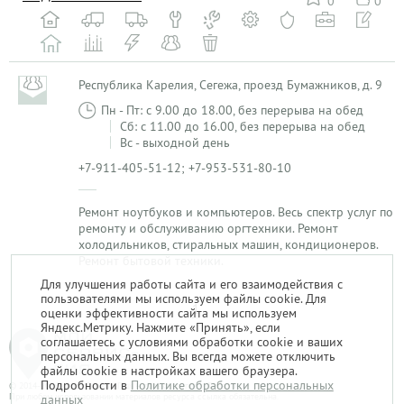
0
0
Республика Карелия, Сегежа, проезд Бумажников, д. 9
Пн - Пт: с 9.00 до 18.00, без перерыва на обед
Сб: с 11.00 до 16.00, без перерыва на обед
Вс - выходной день
+7-911-405-51-12; +7-953-531-80-10
Ремонт ноутбуков и компьютеров. Весь спектр услуг по
ремонту и обслуживанию оргтехники. Ремонт
холодильников, стиральных машин, кондиционеров.
Ремонт бытовой техники.
Для улучшения работы сайта и его взаимодействия с
пользователями мы используем файлы cookie. Для
1
оценки эффективности сайта мы используем
Яндекс.Метрику. Нажмите «Принять», если
соглашаетесь с условиями обработки cookie и ваших
персональных данных. Вы всегда можете отключить
файлы cookie в настройках вашего браузера.
Подробности в
Политике обработки персональных
© 2014-2026. «Мой Сервис-Гид» – проект группы «Текарт».
При любом использовании материалов ресурса ссылка обязательна.
данных