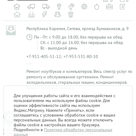
0
0
Республика Карелия, Сегежа, проезд Бумажников, д. 9
Пн - Пт: с 9.00 до 18.00, без перерыва на обед
Сб: с 11.00 до 16.00, без перерыва на обед
Вс - выходной день
+7-911-405-51-12; +7-953-531-80-10
Ремонт ноутбуков и компьютеров. Весь спектр услуг по
ремонту и обслуживанию оргтехники. Ремонт
холодильников, стиральных машин, кондиционеров.
Ремонт бытовой техники.
Для улучшения работы сайта и его взаимодействия с
пользователями мы используем файлы cookie. Для
1
оценки эффективности сайта мы используем
Яндекс.Метрику. Нажмите «Принять», если
соглашаетесь с условиями обработки cookie и ваших
персональных данных. Вы всегда можете отключить
файлы cookie в настройках вашего браузера.
Подробности в
Политике обработки персональных
© 2014-2026. «Мой Сервис-Гид» – проект группы «Текарт».
При любом использовании материалов ресурса ссылка обязательна.
данных