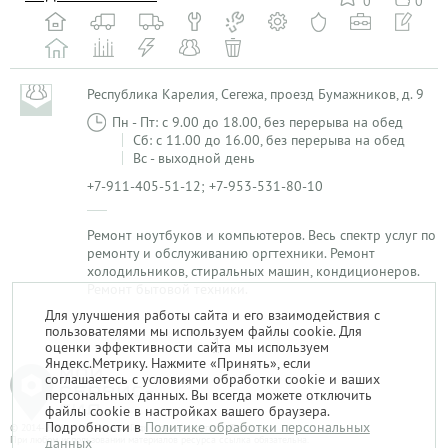
0
0
Республика Карелия, Сегежа, проезд Бумажников, д. 9
Пн - Пт: с 9.00 до 18.00, без перерыва на обед
Сб: с 11.00 до 16.00, без перерыва на обед
Вс - выходной день
+7-911-405-51-12; +7-953-531-80-10
Ремонт ноутбуков и компьютеров. Весь спектр услуг по
ремонту и обслуживанию оргтехники. Ремонт
холодильников, стиральных машин, кондиционеров.
Ремонт бытовой техники.
Для улучшения работы сайта и его взаимодействия с
пользователями мы используем файлы cookie. Для
1
оценки эффективности сайта мы используем
Яндекс.Метрику. Нажмите «Принять», если
соглашаетесь с условиями обработки cookie и ваших
персональных данных. Вы всегда можете отключить
файлы cookie в настройках вашего браузера.
Подробности в
Политике обработки персональных
© 2014-2026. «Мой Сервис-Гид» – проект группы «Текарт».
При любом использовании материалов ресурса ссылка обязательна.
данных