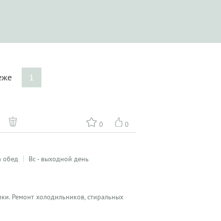
геже
1
0
0
а обед
Вс - выходной день
ики. Ремонт холодильников, стиральных