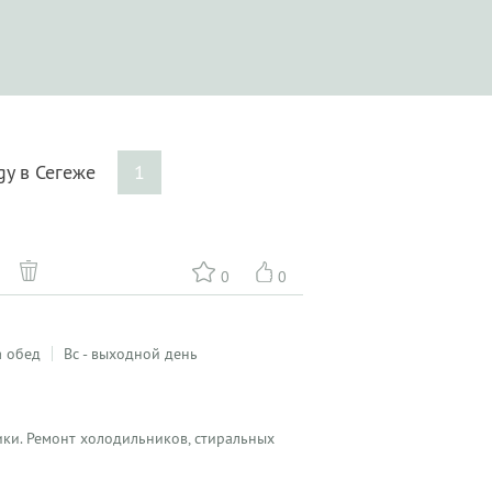
gy в Сегеже
1
0
0
а обед
Вс - выходной день
ики. Ремонт холодильников, стиральных