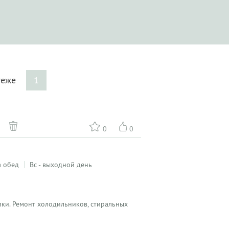
егеже
1
0
0
а обед
Вс - выходной день
ики. Ремонт холодильников, стиральных