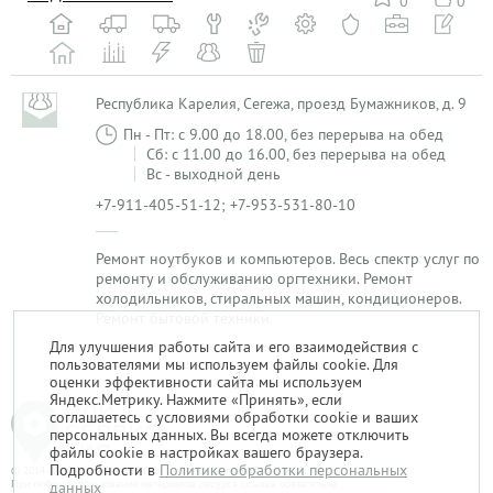
0
0
Республика Карелия, Сегежа, проезд Бумажников, д. 9
Пн - Пт: с 9.00 до 18.00, без перерыва на обед
Сб: с 11.00 до 16.00, без перерыва на обед
Вс - выходной день
+7-911-405-51-12; +7-953-531-80-10
Ремонт ноутбуков и компьютеров. Весь спектр услуг по
ремонту и обслуживанию оргтехники. Ремонт
холодильников, стиральных машин, кондиционеров.
Ремонт бытовой техники.
Для улучшения работы сайта и его взаимодействия с
пользователями мы используем файлы cookie. Для
1
оценки эффективности сайта мы используем
Яндекс.Метрику. Нажмите «Принять», если
соглашаетесь с условиями обработки cookie и ваших
персональных данных. Вы всегда можете отключить
файлы cookie в настройках вашего браузера.
Подробности в
Политике обработки персональных
© 2014-2026. «Мой Сервис-Гид» – проект группы «Текарт».
При любом использовании материалов ресурса ссылка обязательна.
данных