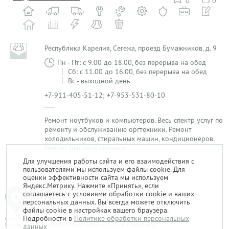
0
0
Республика Карелия, Сегежа, проезд Бумажников, д. 9
Пн - Пт: с 9.00 до 18.00, без перерыва на обед
Сб: с 11.00 до 16.00, без перерыва на обед
Вс - выходной день
+7-911-405-51-12; +7-953-531-80-10
Ремонт ноутбуков и компьютеров. Весь спектр услуг по
ремонту и обслуживанию оргтехники. Ремонт
холодильников, стиральных машин, кондиционеров.
Ремонт бытовой техники.
Для улучшения работы сайта и его взаимодействия с
пользователями мы используем файлы cookie. Для
1
оценки эффективности сайта мы используем
Яндекс.Метрику. Нажмите «Принять», если
соглашаетесь с условиями обработки cookie и ваших
персональных данных. Вы всегда можете отключить
файлы cookie в настройках вашего браузера.
Подробности в
Политике обработки персональных
© 2014-2026. «Мой Сервис-Гид» – проект группы «Текарт».
При любом использовании материалов ресурса ссылка обязательна.
данных