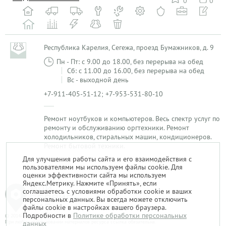
0
0
Республика Карелия, Сегежа, проезд Бумажников, д. 9
Пн - Пт: с 9.00 до 18.00, без перерыва на обед
Сб: с 11.00 до 16.00, без перерыва на обед
Вс - выходной день
+7-911-405-51-12; +7-953-531-80-10
Ремонт ноутбуков и компьютеров. Весь спектр услуг по
ремонту и обслуживанию оргтехники. Ремонт
холодильников, стиральных машин, кондиционеров.
Ремонт бытовой техники.
Для улучшения работы сайта и его взаимодействия с
пользователями мы используем файлы cookie. Для
1
оценки эффективности сайта мы используем
Яндекс.Метрику. Нажмите «Принять», если
соглашаетесь с условиями обработки cookie и ваших
персональных данных. Вы всегда можете отключить
файлы cookie в настройках вашего браузера.
Подробности в
Политике обработки персональных
© 2014-2026. «Мой Сервис-Гид» – проект группы «Текарт».
При любом использовании материалов ресурса ссылка обязательна.
данных