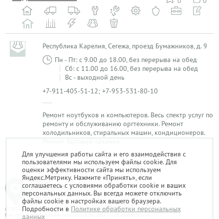
0
0
Республика Карелия, Сегежа, проезд Бумажников, д. 9
Пн - Пт: с 9.00 до 18.00, без перерыва на обед
Сб: с 11.00 до 16.00, без перерыва на обед
Вс - выходной день
+7-911-405-51-12; +7-953-531-80-10
Ремонт ноутбуков и компьютеров. Весь спектр услуг по
ремонту и обслуживанию оргтехники. Ремонт
холодильников, стиральных машин, кондиционеров.
Ремонт бытовой техники.
Для улучшения работы сайта и его взаимодействия с
пользователями мы используем файлы cookie. Для
1
оценки эффективности сайта мы используем
Яндекс.Метрику. Нажмите «Принять», если
соглашаетесь с условиями обработки cookie и ваших
персональных данных. Вы всегда можете отключить
файлы cookie в настройках вашего браузера.
Подробности в
Политике обработки персональных
© 2014-2026. «Мой Сервис-Гид» – проект группы «Текарт».
При любом использовании материалов ресурса ссылка обязательна.
данных