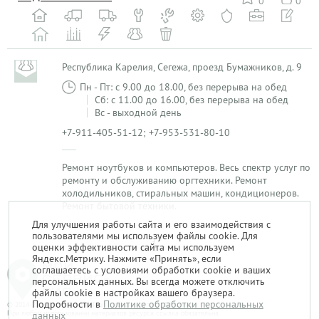
0
0
Республика Карелия, Сегежа, проезд Бумажников, д. 9
Пн - Пт: с 9.00 до 18.00, без перерыва на обед
Сб: с 11.00 до 16.00, без перерыва на обед
Вс - выходной день
+7-911-405-51-12; +7-953-531-80-10
Ремонт ноутбуков и компьютеров. Весь спектр услуг по
ремонту и обслуживанию оргтехники. Ремонт
холодильников, стиральных машин, кондиционеров.
Ремонт бытовой техники.
Для улучшения работы сайта и его взаимодействия с
пользователями мы используем файлы cookie. Для
1
оценки эффективности сайта мы используем
Яндекс.Метрику. Нажмите «Принять», если
соглашаетесь с условиями обработки cookie и ваших
персональных данных. Вы всегда можете отключить
файлы cookie в настройках вашего браузера.
Подробности в
Политике обработки персональных
© 2014-2026. «Мой Сервис-Гид» – проект группы «Текарт».
При любом использовании материалов ресурса ссылка обязательна.
данных