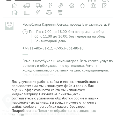
0
0
Республика Карелия, Сегежа, проезд Бумажников, д. 9
Пн - Пт: с 9.00 до 18.00, без перерыва на обед
Сб: с 11.00 до 16.00, без перерыва на обед
Вс - выходной день
+7-911-405-51-12; +7-953-531-80-10
Ремонт ноутбуков и компьютеров. Весь спектр услуг по
ремонту и обслуживанию оргтехники. Ремонт
холодильников, стиральных машин, кондиционеров.
Ремонт бытовой техники.
Для улучшения работы сайта и его взаимодействия с
пользователями мы используем файлы cookie. Для
1
оценки эффективности сайта мы используем
Яндекс.Метрику. Нажмите «Принять», если
соглашаетесь с условиями обработки cookie и ваших
персональных данных. Вы всегда можете отключить
файлы cookie в настройках вашего браузера.
Подробности в
Политике обработки персональных
© 2014-2026. «Мой Сервис-Гид» – проект группы «Текарт».
При любом использовании материалов ресурса ссылка обязательна.
данных