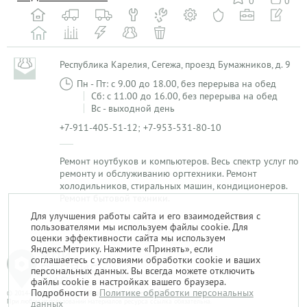
0
0
Республика Карелия, Сегежа, проезд Бумажников, д. 9
Пн - Пт: с 9.00 до 18.00, без перерыва на обед
Сб: с 11.00 до 16.00, без перерыва на обед
Вс - выходной день
+7-911-405-51-12; +7-953-531-80-10
Ремонт ноутбуков и компьютеров. Весь спектр услуг по
ремонту и обслуживанию оргтехники. Ремонт
холодильников, стиральных машин, кондиционеров.
Ремонт бытовой техники.
Для улучшения работы сайта и его взаимодействия с
пользователями мы используем файлы cookie. Для
1
оценки эффективности сайта мы используем
Яндекс.Метрику. Нажмите «Принять», если
соглашаетесь с условиями обработки cookie и ваших
персональных данных. Вы всегда можете отключить
файлы cookie в настройках вашего браузера.
Подробности в
Политике обработки персональных
© 2014-2026. «Мой Сервис-Гид» – проект группы «Текарт».
При любом использовании материалов ресурса ссылка обязательна.
данных