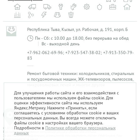
0
0
Республика Тыва, Кызыл, ул. Рабочая, д. 191, корп. Б
Пн - Сб: с 10.00 до 18.00, без перерыва на обед
Вс - выходной день
+7-962-062-69-96; +7-923-547-38-02; +7-913-350-79-
83
Ремонт бытовой техники: холодильников, стиральных
и посудомоечных машин, ЖК-телевизоров, пылесосов,
микроволновых печей и многое другое
Для улучшения работы сайта и его взаимодействия с
пользователями мы используем файлы cookie. Для
1
оценки эффективности сайта мы используем
Яндекс.Метрику. Нажмите «Принять», если
соглашаетесь с условиями обработки cookie и ваших
персональных данных. Вы всегда можете отключить
файлы cookie в настройках вашего браузера.
Подробности в
Политике обработки персональных
© 2014-2026. «Мой Сервис-Гид» – проект группы «Текарт».
При любом использовании материалов ресурса ссылка обязательна.
данных
За достоверность информации, размещенной пользователями, портал «Мой Сервис-Гид»
ответственности не несет.