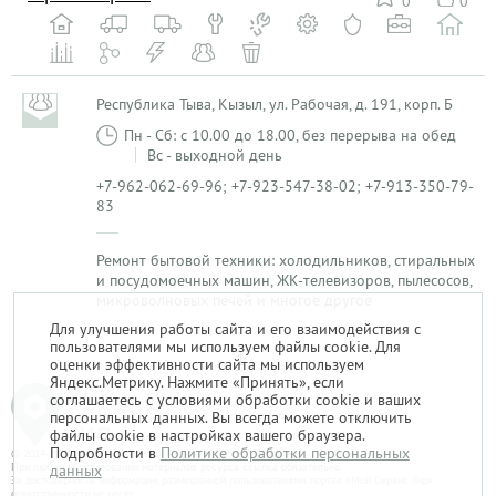
0
0
Республика Тыва, Кызыл, ул. Рабочая, д. 191, корп. Б
Пн - Сб: с 10.00 до 18.00, без перерыва на обед
Вс - выходной день
+7-962-062-69-96; +7-923-547-38-02; +7-913-350-79-
83
Ремонт бытовой техники: холодильников, стиральных
и посудомоечных машин, ЖК-телевизоров, пылесосов,
микроволновых печей и многое другое
Для улучшения работы сайта и его взаимодействия с
пользователями мы используем файлы cookie. Для
1
оценки эффективности сайта мы используем
Яндекс.Метрику. Нажмите «Принять», если
соглашаетесь с условиями обработки cookie и ваших
персональных данных. Вы всегда можете отключить
файлы cookie в настройках вашего браузера.
Подробности в
Политике обработки персональных
© 2014-2026. «Мой Сервис-Гид» – проект группы «Текарт».
При любом использовании материалов ресурса ссылка обязательна.
данных
За достоверность информации, размещенной пользователями, портал «Мой Сервис-Гид»
ответственности не несет.