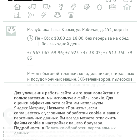
0
0
Республика Тыва, Кызыл, ул. Рабочая, д. 191, корп. Б
Пн - Сб: с 10.00 до 18.00, без перерыва на обед
Вс - выходной день
+7-962-062-69-96; +7-923-547-38-02; +7-913-350-79-
83
Ремонт бытовой техники: холодильников, стиральных
и посудомоечных машин, ЖК-телевизоров, пылесосов,
микроволновых печей и многое другое
Для улучшения работы сайта и его взаимодействия с
пользователями мы используем файлы cookie. Для
1
оценки эффективности сайта мы используем
Яндекс.Метрику. Нажмите «Принять», если
соглашаетесь с условиями обработки cookie и ваших
персональных данных. Вы всегда можете отключить
файлы cookie в настройках вашего браузера.
Подробности в
Политике обработки персональных
© 2014-2026. «Мой Сервис-Гид» – проект группы «Текарт».
При любом использовании материалов ресурса ссылка обязательна.
данных
За достоверность информации, размещенной пользователями, портал «Мой Сервис-Гид»
ответственности не несет.