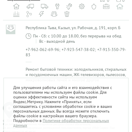
0
0
Республика Тыва, Кызыл, ул. Рабочая, д. 191, корп. Б
Пн - Сб: с 10.00 до 18.00, без перерыва на обед
Вс - выходной день
+7-962-062-69-96; +7-923-547-38-02; +7-913-350-79-
83
Ремонт бытовой техники: холодильников, стиральных
и посудомоечных машин, ЖК-телевизоров, пылесосов,
микроволновых печей и многое другое
Для улучшения работы сайта и его взаимодействия с
пользователями мы используем файлы cookie. Для
1
оценки эффективности сайта мы используем
Яндекс.Метрику. Нажмите «Принять», если
соглашаетесь с условиями обработки cookie и ваших
персональных данных. Вы всегда можете отключить
файлы cookie в настройках вашего браузера.
Подробности в
Политике обработки персональных
© 2014-2026. «Мой Сервис-Гид» – проект группы «Текарт».
При любом использовании материалов ресурса ссылка обязательна.
данных
За достоверность информации, размещенной пользователями, портал «Мой Сервис-Гид»
ответственности не несет.