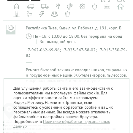
0
0
Республика Тыва, Кызыл, ул. Рабочая, д. 191, корп. Б
Пн - Сб: с 10.00 до 18.00, без перерыва на обед
Вс - выходной день
+7-962-062-69-96; +7-923-547-38-02; +7-913-350-79-
83
Ремонт бытовой техники: холодильников, стиральных
и посудомоечных машин, ЖК-телевизоров, пылесосов,
микроволновых печей и многое другое
Для улучшения работы сайта и его взаимодействия с
пользователями мы используем файлы cookie. Для
1
оценки эффективности сайта мы используем
Яндекс.Метрику. Нажмите «Принять», если
соглашаетесь с условиями обработки cookie и ваших
персональных данных. Вы всегда можете отключить
файлы cookie в настройках вашего браузера.
Подробности в
Политике обработки персональных
© 2014-2026. «Мой Сервис-Гид» – проект группы «Текарт».
При любом использовании материалов ресурса ссылка обязательна.
данных
За достоверность информации, размещенной пользователями, портал «Мой Сервис-Гид»
ответственности не несет.