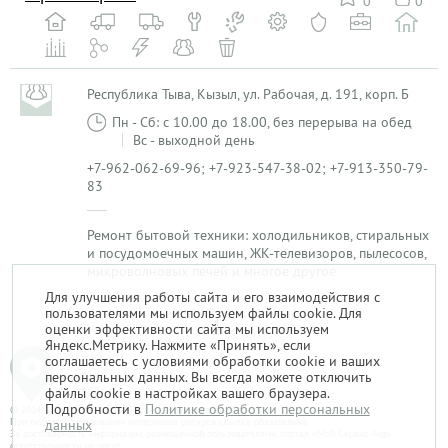
0
0
Республика Тыва, Кызыл, ул. Рабочая, д. 191, корп. Б
Пн - Сб: с 10.00 до 18.00, без перерыва на обед
Вс - выходной день
+7-962-062-69-96; +7-923-547-38-02; +7-913-350-79-
83
Ремонт бытовой техники: холодильников, стиральных
и посудомоечных машин, ЖК-телевизоров, пылесосов,
микроволновых печей и многое другое
Для улучшения работы сайта и его взаимодействия с
пользователями мы используем файлы cookie. Для
1
оценки эффективности сайта мы используем
Яндекс.Метрику. Нажмите «Принять», если
соглашаетесь с условиями обработки cookie и ваших
персональных данных. Вы всегда можете отключить
файлы cookie в настройках вашего браузера.
Подробности в
Политике обработки персональных
© 2014-2026. «Мой Сервис-Гид» – проект группы «Текарт».
При любом использовании материалов ресурса ссылка обязательна.
данных
За достоверность информации, размещенной пользователями, портал «Мой Сервис-Гид»
ответственности не несет.