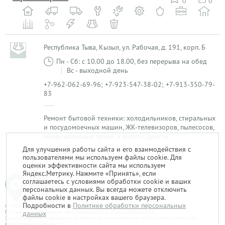
0
0
Республика Тыва, Кызыл, ул. Рабочая, д. 191, корп. Б
Пн - Сб: с 10.00 до 18.00, без перерыва на обед
Вс - выходной день
+7-962-062-69-96; +7-923-547-38-02; +7-913-350-79-
83
Ремонт бытовой техники: холодильников, стиральных
и посудомоечных машин, ЖК-телевизоров, пылесосов,
микроволновых печей и многое другое
Для улучшения работы сайта и его взаимодействия с
пользователями мы используем файлы cookie. Для
1
оценки эффективности сайта мы используем
Яндекс.Метрику. Нажмите «Принять», если
соглашаетесь с условиями обработки cookie и ваших
персональных данных. Вы всегда можете отключить
файлы cookie в настройках вашего браузера.
Подробности в
Политике обработки персональных
© 2014-2026. «Мой Сервис-Гид» – проект группы «Текарт».
При любом использовании материалов ресурса ссылка обязательна.
данных
За достоверность информации, размещенной пользователями, портал «Мой Сервис-Гид»
ответственности не несет.