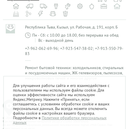
0
0
Республика Тыва, Кызыл, ул. Рабочая, д. 191, корп. Б
Пн - Сб: с 10.00 до 18.00, без перерыва на обед
Вс - выходной день
+7-962-062-69-96; +7-923-547-38-02; +7-913-350-79-
83
Ремонт бытовой техники: холодильников, стиральных
и посудомоечных машин, ЖК-телевизоров, пылесосов,
микроволновых печей и многое другое
Для улучшения работы сайта и его взаимодействия с
пользователями мы используем файлы cookie. Для
1
оценки эффективности сайта мы используем
Яндекс.Метрику. Нажмите «Принять», если
соглашаетесь с условиями обработки cookie и ваших
персональных данных. Вы всегда можете отключить
файлы cookie в настройках вашего браузера.
Подробности в
Политике обработки персональных
© 2014-2026. «Мой Сервис-Гид» – проект группы «Текарт».
При любом использовании материалов ресурса ссылка обязательна.
данных
За достоверность информации, размещенной пользователями, портал «Мой Сервис-Гид»
ответственности не несет.