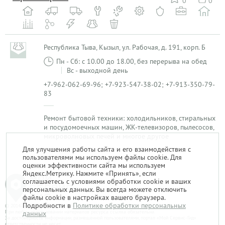
0
0
Республика Тыва, Кызыл, ул. Рабочая, д. 191, корп. Б
Пн - Сб: с 10.00 до 18.00, без перерыва на обед
Вс - выходной день
+7-962-062-69-96; +7-923-547-38-02; +7-913-350-79-
83
Ремонт бытовой техники: холодильников, стиральных
и посудомоечных машин, ЖК-телевизоров, пылесосов,
микроволновых печей и многое другое
Для улучшения работы сайта и его взаимодействия с
пользователями мы используем файлы cookie. Для
1
оценки эффективности сайта мы используем
Яндекс.Метрику. Нажмите «Принять», если
соглашаетесь с условиями обработки cookie и ваших
персональных данных. Вы всегда можете отключить
файлы cookie в настройках вашего браузера.
Подробности в
Политике обработки персональных
© 2014-2026. «Мой Сервис-Гид» – проект группы «Текарт».
При любом использовании материалов ресурса ссылка обязательна.
данных
За достоверность информации, размещенной пользователями, портал «Мой Сервис-Гид»
ответственности не несет.