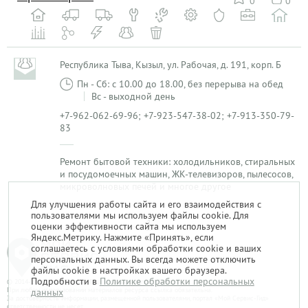
0
0
Республика Тыва, Кызыл, ул. Рабочая, д. 191, корп. Б
Пн - Сб: с 10.00 до 18.00, без перерыва на обед
Вс - выходной день
+7-962-062-69-96; +7-923-547-38-02; +7-913-350-79-
83
Ремонт бытовой техники: холодильников, стиральных
и посудомоечных машин, ЖК-телевизоров, пылесосов,
микроволновых печей и многое другое
Для улучшения работы сайта и его взаимодействия с
пользователями мы используем файлы cookie. Для
1
оценки эффективности сайта мы используем
Яндекс.Метрику. Нажмите «Принять», если
соглашаетесь с условиями обработки cookie и ваших
персональных данных. Вы всегда можете отключить
файлы cookie в настройках вашего браузера.
Подробности в
Политике обработки персональных
© 2014-2026. «Мой Сервис-Гид» – проект группы «Текарт».
При любом использовании материалов ресурса ссылка обязательна.
данных
За достоверность информации, размещенной пользователями, портал «Мой Сервис-Гид»
ответственности не несет.