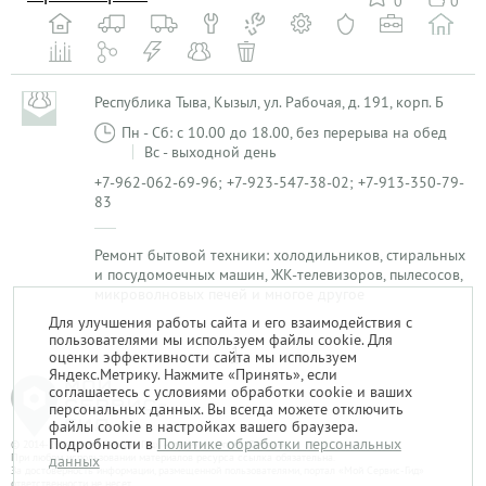
0
0
Республика Тыва, Кызыл, ул. Рабочая, д. 191, корп. Б
Пн - Сб: с 10.00 до 18.00, без перерыва на обед
Вс - выходной день
+7-962-062-69-96; +7-923-547-38-02; +7-913-350-79-
83
Ремонт бытовой техники: холодильников, стиральных
и посудомоечных машин, ЖК-телевизоров, пылесосов,
микроволновых печей и многое другое
Для улучшения работы сайта и его взаимодействия с
пользователями мы используем файлы cookie. Для
1
оценки эффективности сайта мы используем
Яндекс.Метрику. Нажмите «Принять», если
соглашаетесь с условиями обработки cookie и ваших
персональных данных. Вы всегда можете отключить
файлы cookie в настройках вашего браузера.
Подробности в
Политике обработки персональных
© 2014-2026. «Мой Сервис-Гид» – проект группы «Текарт».
При любом использовании материалов ресурса ссылка обязательна.
данных
За достоверность информации, размещенной пользователями, портал «Мой Сервис-Гид»
ответственности не несет.