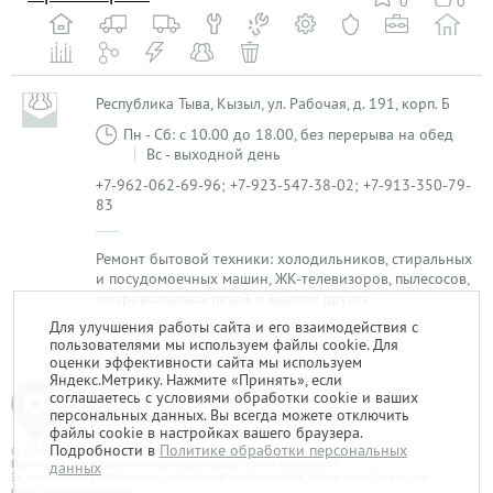
0
0
Республика Тыва, Кызыл, ул. Рабочая, д. 191, корп. Б
Пн - Сб: с 10.00 до 18.00, без перерыва на обед
Вс - выходной день
+7-962-062-69-96; +7-923-547-38-02; +7-913-350-79-
83
Ремонт бытовой техники: холодильников, стиральных
и посудомоечных машин, ЖК-телевизоров, пылесосов,
микроволновых печей и многое другое
Для улучшения работы сайта и его взаимодействия с
пользователями мы используем файлы cookie. Для
1
оценки эффективности сайта мы используем
Яндекс.Метрику. Нажмите «Принять», если
соглашаетесь с условиями обработки cookie и ваших
персональных данных. Вы всегда можете отключить
файлы cookie в настройках вашего браузера.
Подробности в
Политике обработки персональных
© 2014-2026. «Мой Сервис-Гид» – проект группы «Текарт».
При любом использовании материалов ресурса ссылка обязательна.
данных
За достоверность информации, размещенной пользователями, портал «Мой Сервис-Гид»
ответственности не несет.